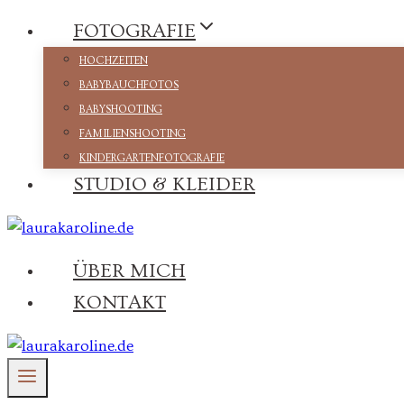
Zum
FOTOGRAFIE
Inhalt
HOCHZEITEN
springen
BABYBAUCHFOTOS
BABYSHOOTING
FAMILIENSHOOTING
KINDERGARTENFOTOGRAFIE
STUDIO & KLEIDER
ÜBER MICH
KONTAKT