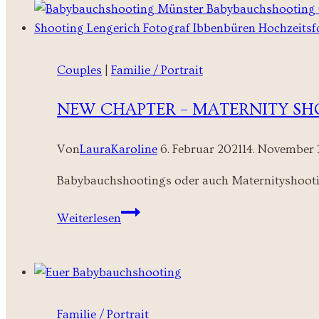
Couples
|
Familie / Portrait
NEW CHAPTER – MATERNITY SH
Von
LauraKaroline
6. Februar 2021
14. November
Babybauchshootings oder auch Maternityshootings
New
Weiterlesen
Chapter
–
Maternity
Shootings
Familie / Portrait