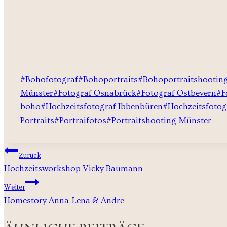
Schlagworte:
#
Bohofotograf
#
Bohoportraits
#
Bohoportraitshootin
Münster
#
Fotograf Osnabrück
#
Fotograf Ostbevern
#
F
boho
#
Hochzeitsfotograf Ibbenbüren
#
Hochzeitsfotog
Portraits
#
Portraifotos
#
Portraitshooting Münster
BEITRAGSNAVIGATION
Zurück
Hochzeitsworkshop Vicky Baumann
Weiter
Homestory Anna-Lena & Andre