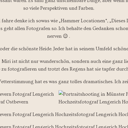
essant waren. Es sind ganz unscheinbare Dinge, aber wenn 
so viele Perspektiven und Farben.
fahre denke ich sowas wie „Hammer Locationen“, „Dieses L
as geht allen Fotografen so. Ich behalte den Gedanken sch
nerven 😉 .
der die schönste Heide. Jeder hat in seinem Umfeld schön
 Miri ist nicht nur wunderschön, sondern auch eine ganz li
ie zu fotografieren und trotzt des Regens hat sie tapfer durc
Wetterstimmung hat es was ganz tolles dramatisches. Ich ze