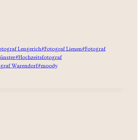
otograf Lengerich
#
Fotograf Lienen
#
Fotograf
ünster
#
Hochzeitsfotograf
ograf Warendorf
#
moody