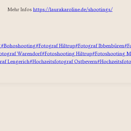
Mehr Infos
https://laurakaroline.de/shootings/
g
#
Bohoshooting
#
Fotograf Hiltrup
#
Fotograf Ibbenbüren
#
F
otograf Warendorf
#
Fotoshooting Hiltrup
#
Fotoshooting M
raf Lengerich
#
Hochzeitsfotograf Ostbevern
#
Hochzeitsfot