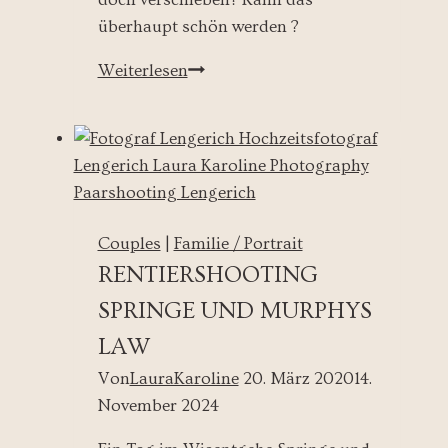
überhaupt schön werden ?
Standesamtliche
Weiterlesen
Hochzeit
in
Ostbevern
zu
Corona
Zeiten
Couples
|
Familie / Portrait
RENTIERSHOOTING
SPRINGE UND MURPHYS
LAW
Von
LauraKaroline
20. März 2020
14.
November 2024