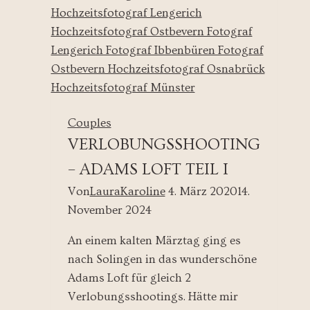
Fotos
Couples
VERLOBUNGSSHOOTING
– ADAMS LOFT TEIL I
Von
LauraKaroline
4. März 2020
14.
November 2024
An einem kalten Märztag ging es
nach Solingen in das wunderschöne
Adams Loft für gleich 2
Verlobungsshootings. Hätte mir