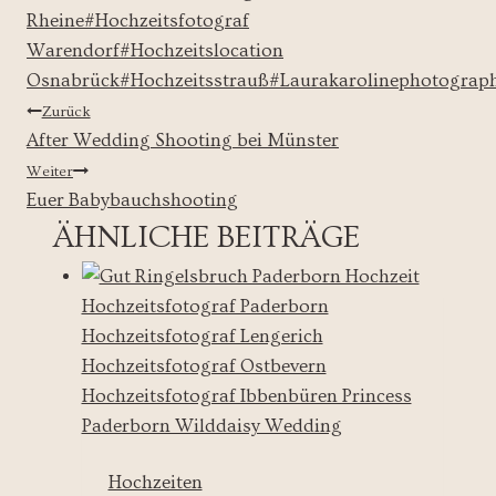
Rheine
#
Hochzeitsfotograf
Warendorf
#
Hochzeitslocation
Osnabrück
#
Hochzeitsstrauß
#
Laurakarolinephotograp
BEITRAGSNAVIGATION
Zurück
After Wedding Shooting bei Münster
Weiter
Euer Babybauchshooting
ÄHNLICHE BEITRÄGE
Hochzeiten