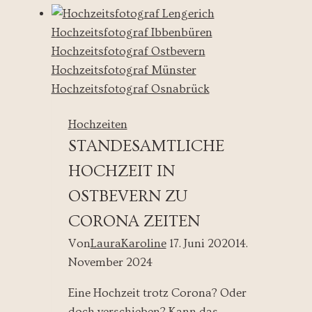
sein
-
Hochzeit
auf
Gut
Ringelsbruch
Hochzeiten
STANDESAMTLICHE
HOCHZEIT IN
OSTBEVERN ZU
CORONA ZEITEN
Von
LauraKaroline
17. Juni 2020
14.
November 2024
Eine Hochzeit trotz Corona? Oder
doch verschieben? Kann das