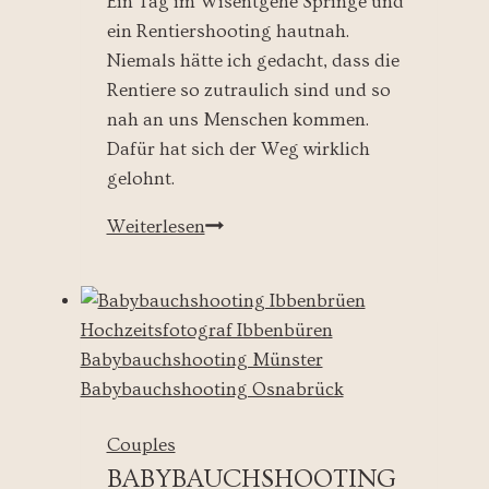
Ein Tag im Wisentgehe Springe und
ein Rentiershooting hautnah.
Niemals hätte ich gedacht, dass die
Rentiere so zutraulich sind und so
nah an uns Menschen kommen.
Dafür hat sich der Weg wirklich
gelohnt.
Rentiershooting
Weiterlesen
Springe
und
Murphys
Law
Couples
BABYBAUCHSHOOTING