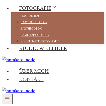
Zum
FOTOGRAFIE
Inhalt
HOCHZEITEN
springen
BABYBAUCHFOTOS
BABYSHOOTING
FAMILIENSHOOTING
KINDERGARTENFOTOGRAFIE
STUDIO & KLEIDER
ÜBER MICH
KONTAKT