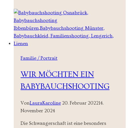
–
Zarte
Kuschelmomente
voller
Liebe
Familie / Portrait
WIR MÖCHTEN EIN
BABYBAUCHSHOOTING
Von
LauraKaroline
20. Februar 2022
14.
November 2024
Die Schwangerschaft ist eine besonders