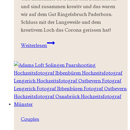
und sind zusammen kreativ und das waren
wir auf dem Gut Ringelsbruch Paderborn.
Schluss mit der Langeweile und dem
kreativem Loch das Corona gerissen hat!
Zusammen
Weiterlesen
kreativ
sein
-
Hochzeit
auf
Gut
Ringelsbruch
Couples