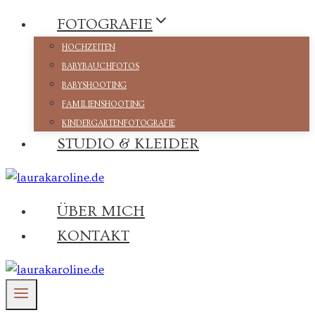
Zum
FOTOGRAFIE
Inhalt
HOCHZEITEN
springen
BABYBAUCHFOTOS
BABYSHOOTING
FAMILIENSHOOTING
KINDERGARTENFOTOGRAFIE
STUDIO & KLEIDER
ÜBER MICH
KONTAKT