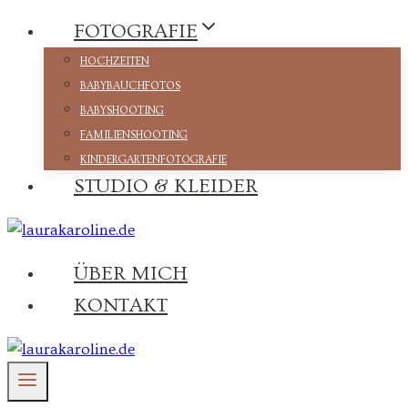
Zum
FOTOGRAFIE
Inhalt
HOCHZEITEN
springen
BABYBAUCHFOTOS
BABYSHOOTING
FAMILIENSHOOTING
KINDERGARTENFOTOGRAFIE
STUDIO & KLEIDER
ÜBER MICH
KONTAKT