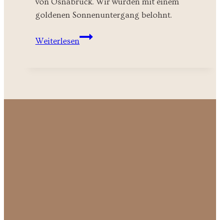
von Osnabrück. Wir wurden mit einem
goldenen Sonnenuntergang belohnt.
Sunset
Weiterlesen
Babybauchshooting
Osnabrück