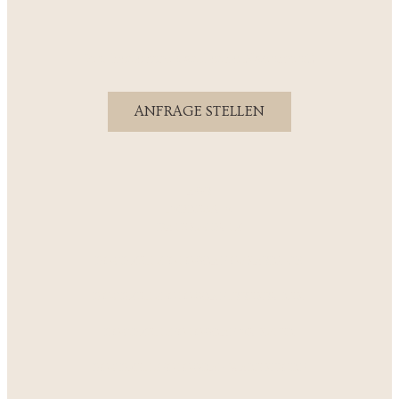
Ich freue mich auf eure Nachricht!
ANFRAGE STELLEN
AGB
IMPRESSUM
DATENSCHUTZ
HOCHZEITSFOTOGRAF OSNABRÜCK
HOCHZEITSFOTOGRAF IBBENBÜREN
HOCHZEITSFOTOGRAF MÜNSTER
HOCHZEITSFOTOGRAF WARENDORF