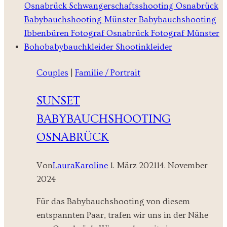
Kuschelmomente
voller
Liebe
Couples
|
Familie / Portrait
SUNSET
BABYBAUCHSHOOTING
OSNABRÜCK
Von
LauraKaroline
1. März 2021
14. November
2024
Für das Babybauchshooting von diesem
entspannten Paar, trafen wir uns in der Nähe