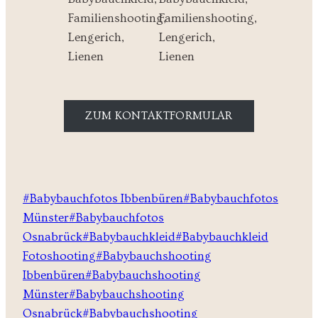
ZUM KONTAKTFORMULAR
Schlagworte:
#
Babybauchfotos Ibbenbüren
#
Babybauchfotos
Münster
#
Babybauchfotos
Osnabrück
#
Babybauchkleid
#
Babybauchkleid
Fotoshooting
#
Babybauchshooting
Ibbenbüren
#
Babybauchshooting
Münster
#
Babybauchshooting
Osnabrück
#
Babybauchshooting