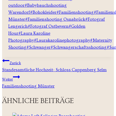
outdoor
#
Babybauchshooting
Warendorf
#
Bohokleider
#
Familienshooting
#
Familiens
Münster
#
Familienshooting Osnabrück
#
Fotograf
Lengerich
#
Fotograf Ostbevern
#
Golden
Hour
#
Laura Karoline
Photography
#
Laurakarolinephotography
#
Maternity
Shooting
#
Schwanger
#
Schwangerschaftsshooting
#
Sun
BEITRAGSNAVIGATION
Zurück
Standesamtliche Hochzeit- Schloss Cappenberg Selm
Weiter
Familienshooting Münster
ÄHNLICHE BEITRÄGE