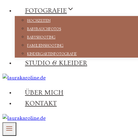
Zum
FOTOGRAFIE
Inhalt
HOCHZEITEN
springen
BABYBAUCHFOTOS
BABYSHOOTING
FAMILIENSHOOTING
KINDERGARTENFOTOGRAFIE
STUDIO & KLEIDER
ÜBER MICH
KONTAKT