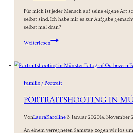
Für mich ist jeder Mensch auf seine eigene Art 
selbst sind. Ich habe mir es zur Aufgabe gemacht
selbst mal dran?
Bohoportraitshooting
Weiterlesen
–
Freundinnenshooting
Familie / Portrait
PORTRAITSHOOTING IN M
Von
LauraKaroline
8. Januar 2020
14. November 
An einem verregneten Samstag zogen wir los um P