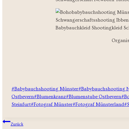
Organis
Schlagworte:
#
Babybauchshooting Münster
#
Babybauchshooting
Ostbevern
#
Blumenkranz
#
Blumenstube Ostbevern
#
B
Steinfurt
#
Fotograf Münster
#
Fotograf Münsterland
#
BEITRAGSNAVIGATION
Zurück