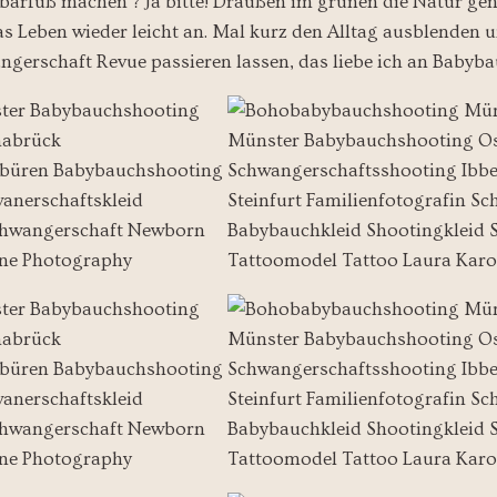
 barfuß machen ? Ja bitte! Draußen im grünen die Natur g
das Leben wieder leicht an. Mal kurz den Alltag ausblende
ngerschaft Revue passieren lassen, das liebe ich an Babyb