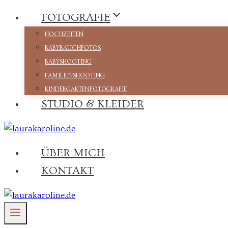
Zum
FOTOGRAFIE
Inhalt
HOCHZEITEN
springen
BABYBAUCHFOTOS
BABYSHOOTING
FAMILIENSHOOTING
KINDERGARTENFOTOGRAFIE
STUDIO & KLEIDER
ÜBER MICH
KONTAKT