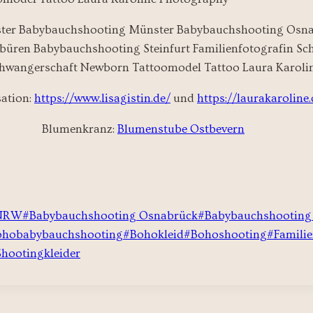
ation:
https://www.lisagistin.de/
und
https://laurakaroline.
Blumenkranz:
Blumenstube Ostbevern
 NRW
#
Babybauchshooting Osnabrück
#
Babybauchshooting
ohobabybauchshooting
#
Bohokleid
#
Bohoshooting
#
Famili
Shootingkleider