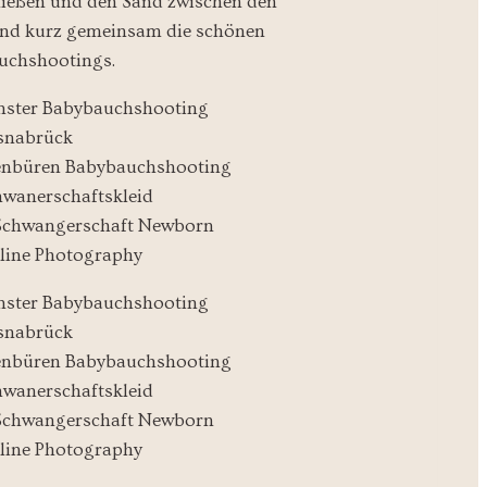
enießen und den Sand zwischen den
n und kurz gemeinsam die schönen
auchshootings.