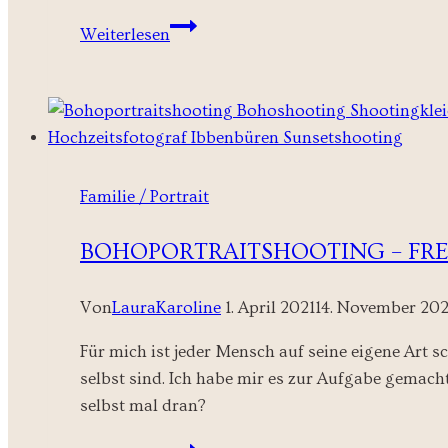
New
Weiterlesen
Chapter
–
Maternity
Shootings
Familie / Portrait
BOHOPORTRAITSHOOTING – F
Von
LauraKaroline
1. April 2021
14. November 20
Für mich ist jeder Mensch auf seine eigene Art 
selbst sind. Ich habe mir es zur Aufgabe gemacht
selbst mal dran?