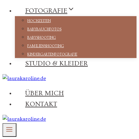
Zum
FOTOGRAFIE
Inhalt
HOCHZEITEN
springen
BABYBAUCHFOTOS
BABYSHOOTING
FAMILIENSHOOTING
KINDERGARTENFOTOGRAFIE
STUDIO & KLEIDER
ÜBER MICH
KONTAKT