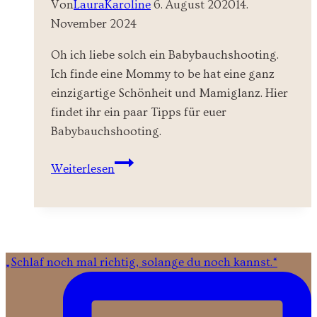
Von
LauraKaroline
6. August 2020
14.
November 2024
Oh ich liebe solch ein Babybauchshooting.
Ich finde eine Mommy to be hat eine ganz
einzigartige Schönheit und Mamiglanz. Hier
findet ihr ein paar Tipps für euer
Babybauchshooting.
Babybauchshooting
Weiterlesen
Tipps
für
schöne
Fotos
„Schlaf noch mal richtig, solange du noch kannst.“