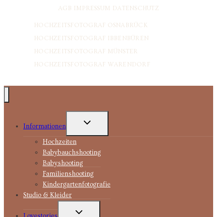
AGB
IMPRESSUM
DATENSCHUTZ
HOCHZEITSFOTOGRAF OSNABRÜCK
HOCHZEITSFOTOGRAF IBBENBÜREN
HOCHZEITSFOTOGRAF MÜNSTER
HOCHZEITSFOTOGRAF WARENDORF
UNTERMENÜ
Informationen
UMSCHALTEN
Hochzeiten
Babybauchshooting
Babyshooting
Familienshooting
Kindergartenfotografie
Studio & Kleider
UNTERMENÜ
Lovestories