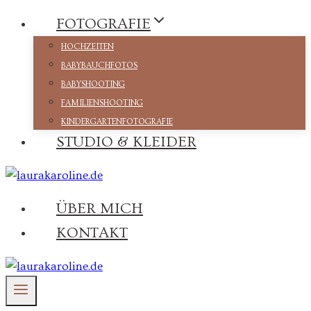
Zum
FOTOGRAFIE
Inhalt
HOCHZEITEN
springen
BABYBAUCHFOTOS
BABYSHOOTING
FAMILIENSHOOTING
KINDERGARTENFOTOGRAFIE
STUDIO & KLEIDER
ÜBER MICH
KONTAKT