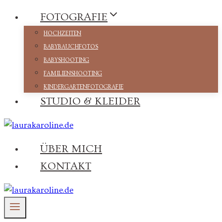
Zum
FOTOGRAFIE
Inhalt
HOCHZEITEN
springen
BABYBAUCHFOTOS
BABYSHOOTING
FAMILIENSHOOTING
KINDERGARTENFOTOGRAFIE
STUDIO & KLEIDER
ÜBER MICH
KONTAKT