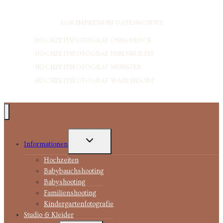
AGB
IMPRESSUM
DATENSCHUTZ
HOCHZEITSFOTOGRAF OSNABRÜCK
HOCHZEITSFOTOGRAF IBBENBÜREN
HOCHZEITSFOTOGRAF MÜNSTER
HOCHZEITSFOTOGRAF WARENDORF
UNTERMENÜ
Informationen
UMSCHALTEN
Hochzeiten
Babybauchshooting
Babyshooting
Familienshooting
Kindergartenfotografie
Studio & Kleider