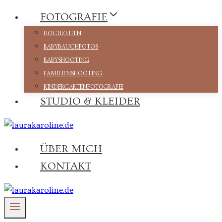
Zum
FOTOGRAFIE
Inhalt
HOCHZEITEN
springen
BABYBAUCHFOTOS
BABYSHOOTING
FAMILIENSHOOTING
KINDERGARTENFOTOGRAFIE
STUDIO & KLEIDER
ÜBER MICH
KONTAKT