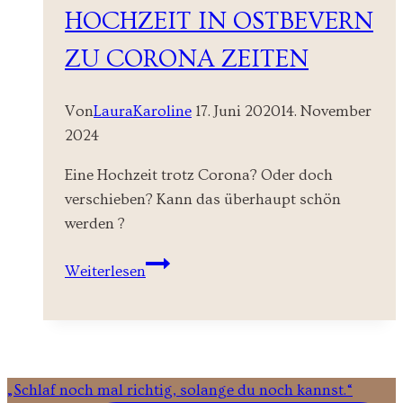
HOCHZEIT IN OSTBEVERN
ZU CORONA ZEITEN
Von
LauraKaroline
17. Juni 2020
14. November
2024
Eine Hochzeit trotz Corona? Oder doch
verschieben? Kann das überhaupt schön
werden ?
Standesamtliche
Weiterlesen
Hochzeit
in
Ostbevern
zu
Corona
„Schlaf noch mal richtig, solange du noch kannst.“