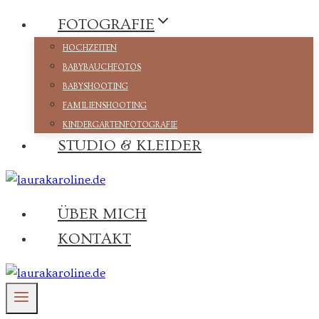
Zum
FOTOGRAFIE
Inhalt
HOCHZEITEN
springen
BABYBAUCHFOTOS
BABYSHOOTING
FAMILIENSHOOTING
KINDERGARTENFOTOGRAFIE
STUDIO & KLEIDER
ÜBER MICH
KONTAKT