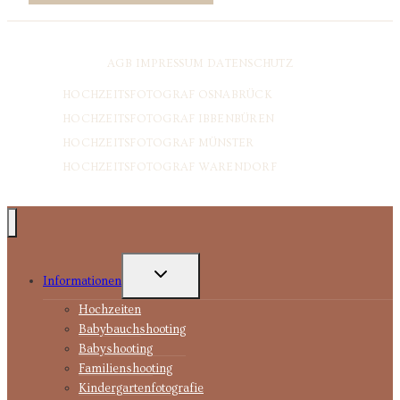
AGB
IMPRESSUM
DATENSCHUTZ
HOCHZEITSFOTOGRAF OSNABRÜCK
HOCHZEITSFOTOGRAF IBBENBÜREN
HOCHZEITSFOTOGRAF MÜNSTER
HOCHZEITSFOTOGRAF WARENDORF
UNTERMENÜ
Informationen
UMSCHALTEN
Hochzeiten
Babybauchshooting
Babyshooting
Familienshooting
Kindergartenfotografie