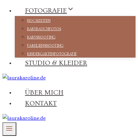
Zum
FOTOGRAFIE
Inhalt
HOCHZEITEN
springen
BABYBAUCHFOTOS
BABYSHOOTING
FAMILIENSHOOTING
KINDERGARTENFOTOGRAFIE
STUDIO & KLEIDER
ÜBER MICH
KONTAKT