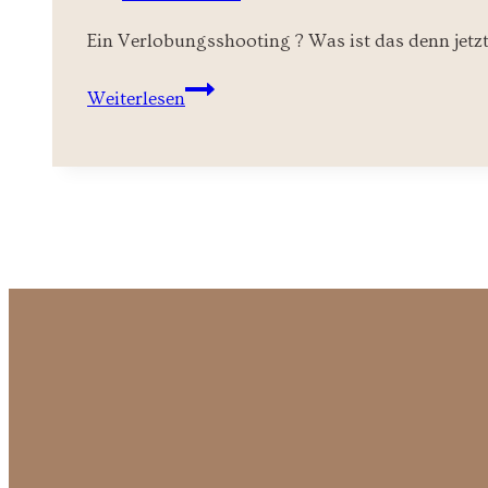
Ein Verlobungsshooting ? Was ist das denn jetz
Verlobungsshooting
Weiterlesen
Addams
Loft
Teil
II