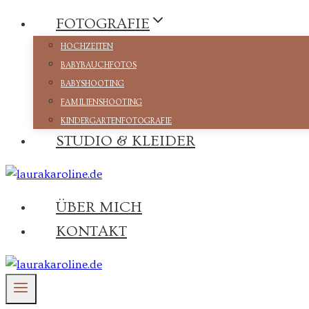
Zum
FOTOGRAFIE
Inhalt
HOCHZEITEN
springen
BABYBAUCHFOTOS
BABYSHOOTING
FAMILIENSHOOTING
KINDERGARTENFOTOGRAFIE
STUDIO & KLEIDER
ÜBER MICH
KONTAKT