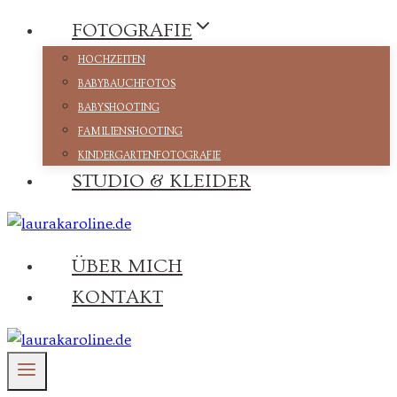
Zum
FOTOGRAFIE
Inhalt
HOCHZEITEN
springen
BABYBAUCHFOTOS
BABYSHOOTING
FAMILIENSHOOTING
KINDERGARTENFOTOGRAFIE
STUDIO & KLEIDER
ÜBER MICH
KONTAKT