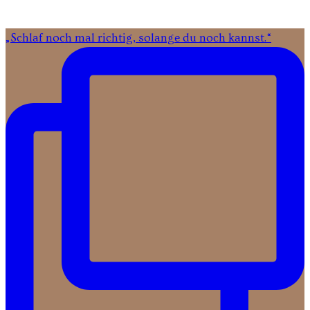
in
Wallenhorst:
„Schlaf noch mal richtig, solange du noch kannst.“
Carmen
&
Joscha