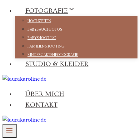
Zum
FOTOGRAFIE
Inhalt
HOCHZEITEN
springen
BABYBAUCHFOTOS
BABYSHOOTING
FAMILIENSHOOTING
KINDERGARTENFOTOGRAFIE
STUDIO & KLEIDER
ÜBER MICH
KONTAKT