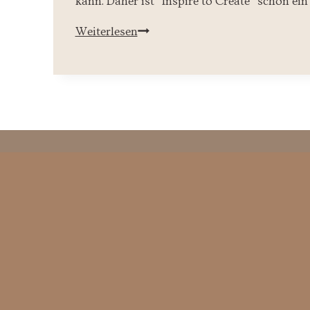
kann. Daher ist “Inspire to Create” schon 
Inspire
Weiterlesen
to
Create