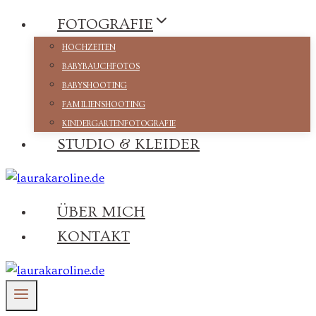
Zum
FOTOGRAFIE
Inhalt
HOCHZEITEN
springen
BABYBAUCHFOTOS
BABYSHOOTING
FAMILIENSHOOTING
KINDERGARTENFOTOGRAFIE
STUDIO & KLEIDER
ÜBER MICH
KONTAKT