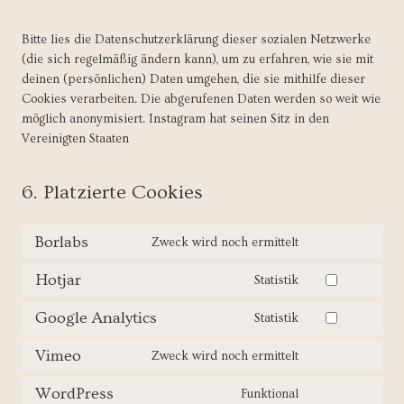
Bitte lies die Datenschutzerklärung dieser sozialen Netzwerke
(die sich regelmäßig ändern kann), um zu erfahren, wie sie mit
deinen (persönlichen) Daten umgehen, die sie mithilfe dieser
Cookies verarbeiten. Die abgerufenen Daten werden so weit wie
möglich anonymisiert. Instagram hat seinen Sitz in den
Vereinigten Staaten
6. Platzierte Cookies
Borlabs
Zweck wird noch ermittelt
C
o
Hotjar
Statistik
C
n
o
s
Google Analytics
Statistik
C
n
e
o
s
n
Vimeo
Zweck wird noch ermittelt
C
n
e
t
o
s
n
t
WordPress
Funktional
C