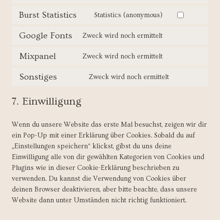
n
e
t
o
o
s
n
t
Burst Statistics
s
Statistics (anonymous)
C
n
e
t
o
e
o
s
n
t
Google Fonts
s
Zweck wird noch ermittelt
r
C
n
e
t
o
e
v
o
s
n
t
Mixpanel
s
Zweck wird noch ermittelt
r
i
C
n
e
t
o
e
v
c
o
s
n
t
Sonstiges
s
Zweck wird noch ermittelt
r
i
e
C
n
e
t
o
e
v
c
b
o
s
n
t
s
r
i
7. Einwilligung
e
o
n
e
t
o
e
v
c
h
r
s
n
t
s
r
i
e
o
l
Wenn du unsere Website das erste Mal besuchst, zeigen wir dir
e
t
o
e
v
c
g
t
a
ein Pop-Up mit einer Erklärung über Cookies. Sobald du auf
n
t
s
r
i
e
o
j
b
„Einstellungen speichern“ klickst, gibst du uns deine
t
o
e
v
c
v
o
a
s
Einwilligung alle von dir gewählten Kategorien von Cookies und
t
s
r
i
e
i
g
r
Plugins wie in dieser Cookie-Erklärung beschrieben zu
o
e
v
c
w
m
l
verwenden. Du kannst die Verwendung von Cookies über
s
r
i
e
o
e
e
deinen Browser deaktivieren, aber bitte beachte, dass unsere
e
v
c
b
r
o
-
Website dann unter Umständen nicht richtig funktioniert.
r
i
e
u
d
a
v
c
g
r
p
n